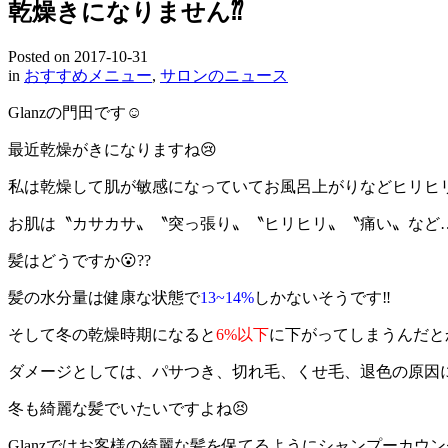
乾燥きになりません⁇
Posted on
2017-10-31
in
おすすめメニュー
,
サロンのニュース
Glanzの門田です☺️
最近乾燥がきになりますね😢
私は乾燥して肌が敏感になっていてお風呂上がりなどヒリヒリ
お肌は〝カサカサ〟〝突っ張り〟〝ヒリヒリ〟〝痛い〟など
髪はどうですか😮??
髪の水分量は健康な状態で
13~14%
しかないそうです‼︎
そして冬の乾燥時期になると
6%以下
に下がってしまうんだと
ダメージとしては、パサつき、切れ毛、くせ毛、退色の原因に
冬も綺麗な髪でいたいですよね😣
Glanzではお客様の綺麗な髪を保てるようにシャンプーカ