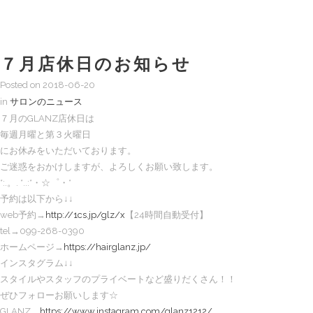
７月店休日のお知らせ
Posted on
2018-06-20
in
サロンのニュース
７月のGLANZ店休日は
毎週月曜と第３火曜日
にお休みをいただいております。
ご迷惑をおかけしますが、よろしくお願い致します。
*:.。. *..:*・☆゜・*
予約は以下から↓↓
web予約→
http://1cs.jp/glz/x
【24時間自動受付】
tel→099-268-0390
ホームページ→
https://hairglanz.jp/
インスタグラム↓↓
スタイルやスタッフのプライベートなど盛りだくさん！！
ぜひフォローお願いします☆
GLANZ
https://www.instagram.com/glanz1212/