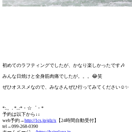
初めてのラフティングでしたが、かなり楽しかったです🎶
みんな日焼けと全身筋肉痛でしたが。。。😂笑
ぜひオススメなので、みなさんぜひ行ってみてください☺✨
*:.。. *..:*・☆゜・*
予約は以下から↓↓
web予約→
http://1cs.jp/glz/x
【24時間自動受付】
tel→099-268-0390
ホームページ→
/
https://hairglanz.jp