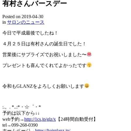
有村さんバースデー
Posted on
2019-04-30
in
サロンのニュース
今日で平成最後でしたね！
４月２５日は有村さんの誕生日でした！
営業後にサプライズでお祝いしました〜
プレゼントも喜んでくれてよかったです
令和もGLANZをよろしくお願いします
:.。. *..:*・☆゜・*
予約は以下から↓↓
web予約→
http://1cs.jp/glz/x
【24時間自動受付】
tel→099-268-0390
ホームページ→
https://hairglanz.jp/