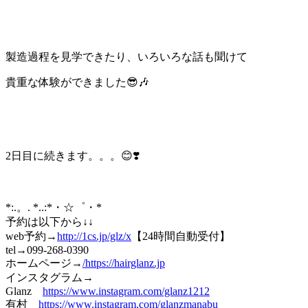
製造過程を見学できたり、いろいろな話も聞けて
貴重な体験ができました😎🎶
2日目に続きます。。。😊❣️
*:.。. *..:*・☆゜・*
予約は以下から↓↓
web予約→
http://1cs.jp/glz/x
【24時間自動受付】
tel→099-268-0390
ホームページ→
/
https://hairglanz.jp
インスタグラム→
Glanz
https://www.instagram.com/glanz1212
有村
https://www.instagram.com/glanzmanabu