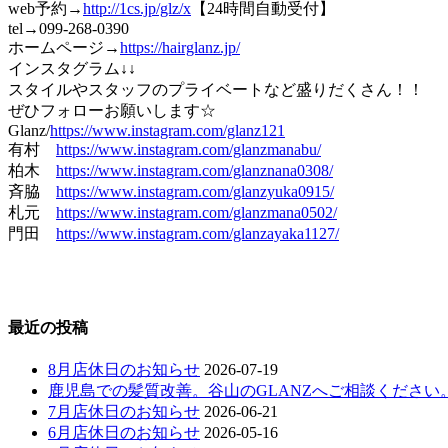
web予約→
http://1cs.jp/glz/x
【24時間自動受付】
tel→099-268-0390
ホームページ→
https://hairglanz.jp/
インスタグラム↓↓
スタイルやスタッフのプライベートなど盛りだくさん！！
ぜひフォローお願いします☆
Glanz/
https://www.instagram.com/glanz121
有村
https://www.instagram.com/glanzmanabu/
柏木
https://www.instagram.com/glanznana0308/
斉脇
https://www.instagram.com/glanzyuka0915/
札元
https://www.instagram.com/glanzmana0502/
門田
https://www.instagram.com/glanzayaka1127/
最近の投稿
8月店休日のお知らせ
2026-07-19
鹿児島での髪質改善。谷山のGLANZへご相談ください
7月店休日のお知らせ
2026-06-21
6月店休日のお知らせ
2026-05-16