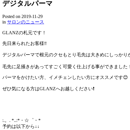
デジタルパーマ
Posted on
2019-11-29
in
サロンのニュース
GLANZの札元です！
先日来られたお客様‼️
デジタルパーマで根元のクセもとり毛先は大きめにしっかりか
毛先に足掻きがあってすごく可愛く仕上げる事ができました
パーマをかけたい方、イメチェンしたい方にオススメです😊
ぜひ気になる方はGLANZへお越しください❗️
:.。. *..:*・☆゜・*
予約は以下から↓↓