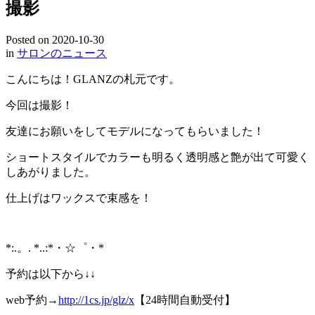
撮影
Posted on
2020-10-30
in
サロンのニュース
こんにちは！GLANZの札元です。
今回は撮影！
友達にお願いをしてモデルになってもらいました！
ショートスタイルでカラーも明るく透明感と艶が出て可愛く
しあがりました。
仕上げはワックスで束感を！
*:.。. *..:*・☆゜・*
予約は以下から↓↓
web予約→
http://1cs.jp/glz/x
【24時間自動受付】