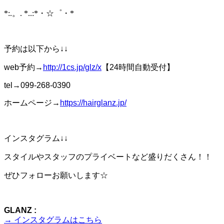
*:.。. *..:*・☆゜・*
予約は以下から↓↓
web予約→
http://1cs.jp/glz/x
【24時間自動受付】
tel→099-268-0390
ホームページ→
https://hairglanz.jp/
インスタグラム↓↓
スタイルやスタッフのプライベートなど盛りだくさん！！
ぜひフォローお願いします☆
GLANZ :
→ インスタグラムはこちら