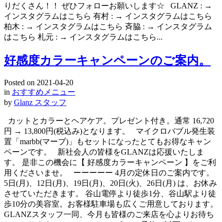
りだくさん！！ ぜひフォローお願いします☆ GLANZ : →
インスタグラムはこちら 有村 : → インスタグラムはこちら
柏木 : → インスタグラムはこちら 斉脇 : → インスタグラム
はこちら 札元 : → インスタグラムはこちら...
好感度カラーキャンペーンのご案内。
Posted on
2021-04-20
in
おすすめメニュー
by
Glanz スタッフ
カットとカラーとヘアケア。プレゼント付き。通常 16,720
円 → 13,800円(税込み)となります。 マイクロバブル発生装
置「marbb(マーブ)」もセットになったとてもお得なキャン
ペーンです。 新社会人の皆様をGLANZは応援いたしま
す。 是非この機会に【 好感度カラーキャンペーン 】をご利
用くださいませ。 ーーーーー 4月の定休日のご案内です。
5日(月)、12日(月)、19日(月)、20日(火)、26日(月) は、お休み
させていただきます。 谷山電停より徒歩1分、谷山駅より徒
歩10分の美容室。お客様駐車場も広くご用意しております。
GLANZスタッフ一同、今月も皆様のご来店を心よりお待ち