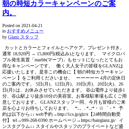
朝の時短カラーキャンペーンのご案
内。
Posted on
2021-04-21
in
おすすめメニュー
by
Glanz スタッフ
カットとカラーとフォイルとヘアケア。プレゼント付き。
通常 18,920円 → 15,800円(税込み)となります。 マイクロバ
ブル発生装置「marbb(マーブ)」もセットになったとてもお
得なキャンペーンです。 働く大人女子の皆様をGLANZは
応援いたします。是非この機会に【 朝の時短カラーキャン
ペーン 】をご利用くださいませ。 ーーーーー 4月の定休日
のご案内です。 5日(月)、12日(月)、19日(月)、20日(火)、26
日(月) は、お休みさせていただきます。 谷山電停より徒歩1
分、谷山駅より徒歩10分の美容室。お客様駐車場も広くご用
意しております。 GLANZスタッフ一同、今月も皆様のご来
店を心よりお待ちしております。 *:.。. *..:*・☆゜・* 予
約は以下から↓↓ web予約→http://1cs.jp/glz/x【24時間自動受
付】 tel→099-268-0390 ホームページ→https://hairglanz.jp/ イ
ンスタグラム↓↓ スタイルやスタッフのプライベートなど盛