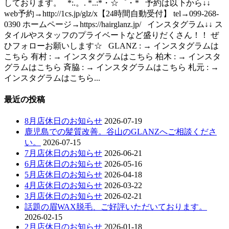
しております。 *:.。. *..:*・☆゜・* 予約は以下から↓↓
web予約→http://1cs.jp/glz/x【24時間自動受付】 tel→099-268-
0390 ホームページ→https://hairglanz.jp/ インスタグラム↓↓ ス
タイルやスタッフのプライベートなど盛りだくさん！！ ぜ
ひフォローお願いします☆ GLANZ : → インスタグラムは
こちら 有村 : → インスタグラムはこちら 柏木 : → インスタ
グラムはこちら 斉脇 : → インスタグラムはこちら 札元 : →
インスタグラムはこちら...
最近の投稿
8月店休日のお知らせ
2026-07-19
鹿児島での髪質改善。谷山のGLANZへご相談くださ
い。
2026-07-15
7月店休日のお知らせ
2026-06-21
6月店休日のお知らせ
2026-05-16
5月店休日のお知らせ
2026-04-18
4月店休日のお知らせ
2026-03-22
3月店休日のお知らせ
2026-02-21
話題の眉WAX脱毛、ご好評いただいております。
2026-02-15
2月店休日のお知らせ
2026-01-18