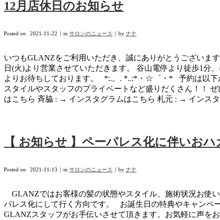
12月店休日のお知らせ
Posted on
2021-11-22
in
サロンのニュース
by
ナナ
いつもGLANZをご利用いただき、誠にありがとうございます。 1
日(火)より営業させていただきます。 谷山電停より徒歩1分
よりお待ちしております。 *:.。. *..:*・☆゜・* 予約は以下から↓↓ web
スタイルやスタッフのプライベートなど盛りだくさん！！ ぜひフォ
はこちら 斉脇 : → インスタグラムはこちら 札元 : → インスタ
【 お知らせ 】ペーパレス化に伴いお
Posted on
2021-11-13
in
サロンのニュース
by
ナナ
GLANZではお客様の髪の状態やスタイル、施術状況お使
パレス化にして行く方向です。 お誕生日の特典やキャンペ
GLANZスタッフがお手伝いさせて頂きます。お気軽に声をおかけくだ