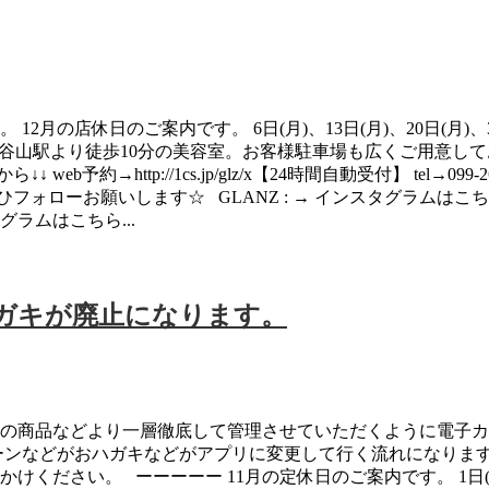
2月の店休日のご案内です。 6日(月)、13日(月)、20日(月)、
、谷山駅より徒歩10分の美容室。お客様駐車場も広くご用意して
予約→http://1cs.jp/glz/x【24時間自動受付】 tel→099-268-
ローお願いします☆ GLANZ : → インスタグラムはこちら 有
グラムはこちら...
ハガキが廃止になります。
いの商品などより一層徹底して管理させていただくように電子
ーンなどがおハガキなどがアプリに変更して行く流れになりま
さい。 ーーーーー 11月の定休日のご案内です。 1日(月)、8日(月