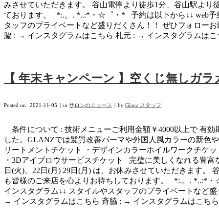
みさせていただきます。 谷山電停より徒歩1分、谷山駅より徒
ております。 *:.。. *..:*・☆゜・* 予約は以下から↓↓ web予約→http
タッフのプライベートなど盛りだくさん！！ ぜひフォローお願いしま
脇 : → インスタグラムはこちら 札元 : → インスタグラムはこちら
【 年末キャンペーン 】空くじ無しガ
Posted on
2021-11-05
in
サロンのニュース
by
Glanz スタッフ
条件について : 技術メニューご利用金額￥4000以上で 有効期限 
した。GLANZでは髪質改善パーマや外国人風カラーの新色
リートメントチケット ・デザインカラーホイルワークチケット 
・3Dアイブロウサービスチケット 完璧に美しくなれる豊富な特典
日(火)、22日(月) 29日(月) は、お休みさせていただき
も皆様のご来店を心よりお待ちしております。 *:.。. *..:*・☆゜・* 予約は以
インスタグラム↓↓ スタイルやスタッフのプライベートなど盛りだ
→ インスタグラムはこちら 斉脇 : → インスタグラムはこちら 札