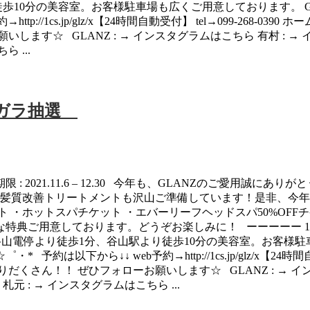
歩10分の美容室。お客様駐車場も広くご用意しております。 
://1cs.jp/glz/x【24時間自動受付】 tel→099-268-0390 ホ
す☆ GLANZ : → インスタグラムはこちら 有村 : → 
 ...
ラガラ抽選
: 2021.11.6 – 12.30 今年も、GLANZのご愛用誠
や髪質改善トリートメントも沢山ご準備しています！是非、今年
・ホットスパチケット ・エバーリーフヘッドスパ50%OFFチケ
ご用意しております。どうぞお楽しみに！ ーーーーー 11月の定
ます。 谷山電停より徒歩1分、谷山駅より徒歩10分の美容室。お客
下から↓↓ web予約→http://1cs.jp/glz/x【24時間自動受付】 t
くさん！！ ぜひフォローお願いします☆ GLANZ : → インス
元 : → インスタグラムはこちら ...